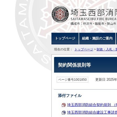
トップページ
組織・施設のご案内
現在の位置：
トップページ
>
財政・入札・
契約関係規則等
更新日 2025年
ページ番号1001850
添付ファイル
埼玉西部消防組合契約規則 （PDF
埼玉西部消防組合建設工事請負等