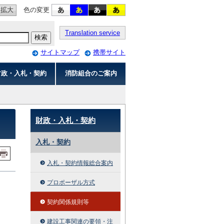
拡大
色の変更
Translation service
サイトマップ
携帯サイト
財政・入札・契約
消防組合のご案内
財政・入札・契約
入札・契約
入札・契約情報総合案内
プロポーザル方式
契約関係規則等
建設工事関連の要領・注