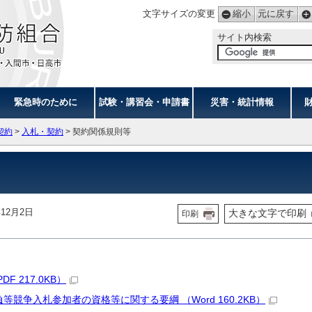
文字サイズの変更
縮小
元に戻す
サイト内検索
緊急時のために
試験・講習会・申請書
災害・統計情報
契約
>
入札・契約
> 契約関係規則等
12月2日
大きな文字で印刷
印刷
 217.0KB）
競争入札参加者の資格等に関する要綱 （Word 160.2KB）