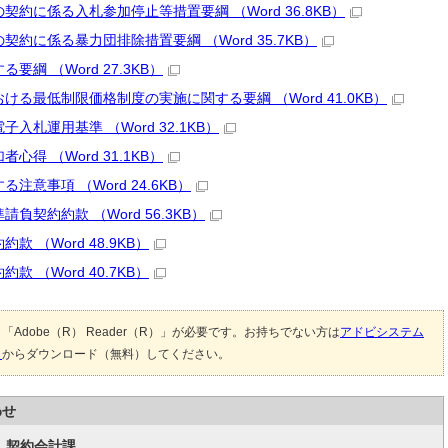
約に係る入札参加停止等措置要綱 （Word 36.8KB）
約に係る暴力団排除措置要綱 （Word 35.7KB）
綱 （Word 27.3KB）
る最低制限価格制度の実施に関する要綱 （Word 41.0KB）
札運用基準 （Word 32.1KB）
得 （Word 31.1KB）
意事項 （Word 24.6KB）
契約約款 （Word 56.3KB）
 （Word 48.9KB）
 （Word 40.7KB）
Adobe（R） Reader（R）」が必要です。お持ちでない方は
アドビシステム
）
からダウンロード（無料）してください。
わせ
 契約会計課