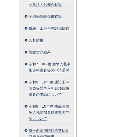
意事項・お知らせ等
契約約款関係書式等
修繕・工事事務関係様式
入札結果
随意契約結果
令和7・8年度 競争入札参
加資格審査等の申請受付
令和9・10年度 建設工事
請負等競争入札参加資格
審査の申請について
令和9・10年度 物品等競
争入札参加資格審査の申
請について
埼玉西部消防組合支払金
口座振替依頼書