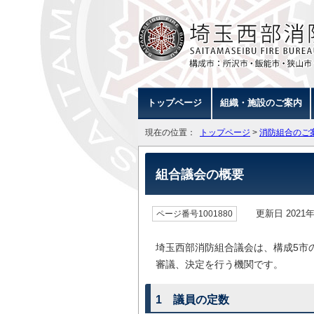
トップページ
組織・施設のご案内
現在の位置：
トップページ
>
消防組合のご
組合議会の概要
更新日 2021年
ページ番号1001880
埼玉西部消防組合議会は、構成5市
審議、決定を行う機関です。
1 議員の定数