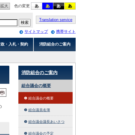
拡大
色の変更
Translation service
サイトマップ
携帯サイト
財政・入札・契約
消防組合のご案内
消防組合のご案内
組合議会の概要
組合議会の概要
の
組合議員名簿
組合議会議長あいさつ
組合議会の予定