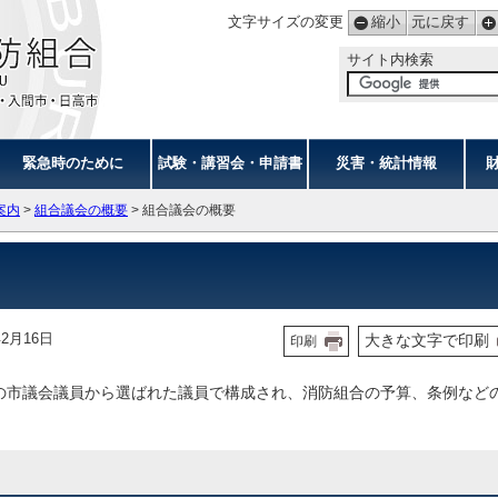
文字サイズの変更
縮小
元に戻す
サイト内検索
緊急時のために
試験・講習会・申請書
災害・統計情報
案内
>
組合議会の概要
> 組合議会の概要
2月16日
大きな文字で印刷
印刷
の市議会議員から選ばれた議員で構成され、消防組合の予算、条例など