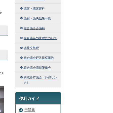
議案・議案資料
か
議案・議決結果一覧
組合議会会議録
組合議会の傍聴について
議長交際費
組合議会行政視察報告
組合議会議員研修会
つ
構成各市議会（外部リン
ク）
便利ガイド
申請書