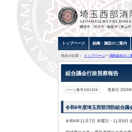
トップページ
組織・施設のご案内
現在の位置：
トップページ
>
消防組合のご
組合議会行政視察報告
更新日 2024年
ページ番号1001928
令和6年度埼玉西部消防組合議
令和6年11月7日 木曜日・11月8日