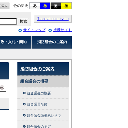
拡大
色の変更
Translation service
サイトマップ
携帯サイト
財政・入札・契約
消防組合のご案内
消防組合のご案内
組合議会の概要
組合議会の概要
組合議員名簿
組合議会議長あいさつ
組合議会の予定