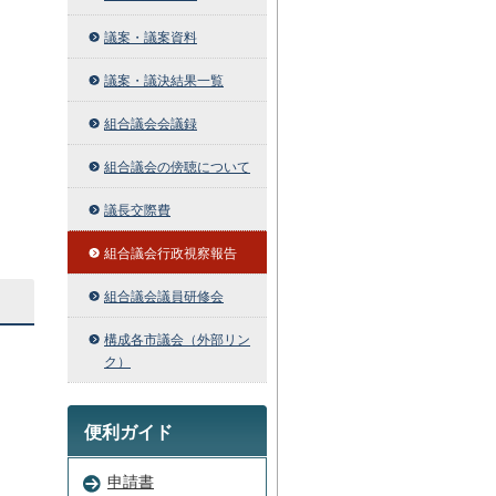
議案・議案資料
議案・議決結果一覧
組合議会会議録
組合議会の傍聴について
議長交際費
組合議会行政視察報告
組合議会議員研修会
構成各市議会（外部リン
ク）
便利ガイド
申請書