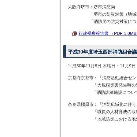
大阪府堺市：堺市消防局
「堺市の防災対策（地域防災
「消防局の防災対策につ
行政視察報告書 （PDF 1.0M
平成30年度埼玉西部消防組合
平成30年11月8日 木曜日・11月9日
京都府京都市：「消防活動総合セン
「大規模災害発生時の受援体
「消防訓練施設につい
奈良県橿原市：「消防広域化に伴う
「職員の人材育成の取組状
「地域防災における地元自