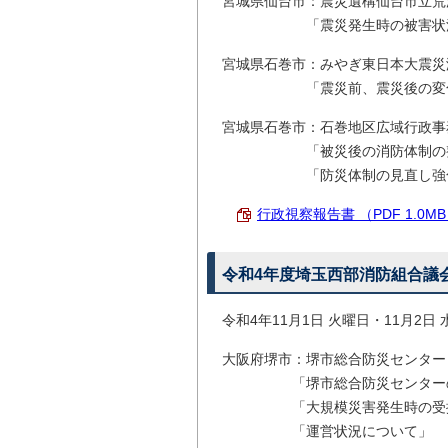
宮城県仙台市：震災遺構仙台市立荒
「震災発生時の被害状況
宮城県石巻市：みやぎ東日本大震災
「震災前、震災後の変化
宮城県石巻市：石巻地区広域行政事
「被災後の消防体制の整備
「防災体制の見直し強化
行政視察報告書 （PDF 1.0M
令和4年度埼玉西部消防組合議
令和4年11月1日 火曜日・11月2日
大阪府堺市：堺市総合防災センター
「堺市総合防災センターの概
「大規模災害発生時の受援体
「運営状況について」