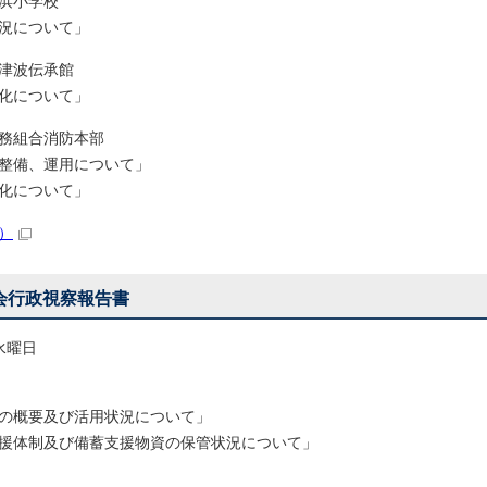
浜小学校
について」
津波伝承館
について」
務組合消防本部
、運用について」
について」
B）
会行政視察報告書
 水曜日
要及び活用状況について」
制及び備蓄支援物資の保管状況について」