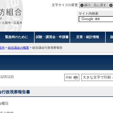
文字サイズの変更
縮小
元に戻す
サイト内検索
緊急時のために
試験・講習会・申請書
災害・統計情報
案内
>
組合議会の概要
> 組合議会行政視察報告
12月11日
大きな文字で印刷
印刷
会行政視察報告書
 金曜日