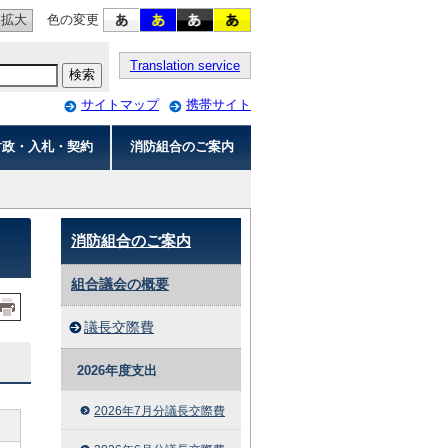
拡大
色の変更
Translation service
サイトマップ
携帯サイト
財政・入札・契約
消防組合のご案内
消防組合のご案内
組合議会の概要
議長交際費
2026年度支出
2026年7月分議長交際費