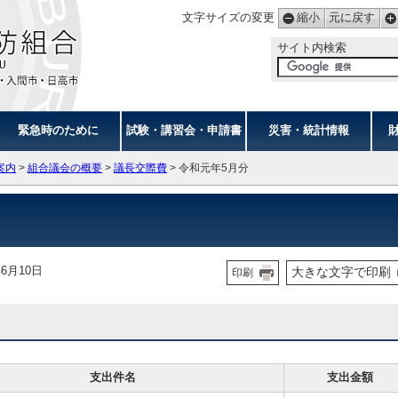
文字サイズの変更
縮小
元に戻す
サイト内検索
緊急時のために
試験・講習会・申請書
災害・統計情報
案内
>
組合議会の概要
>
議長交際費
> 令和元年5月分
6月10日
大きな文字で印刷
印刷
支出件名
支出金額