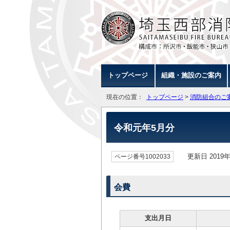
トップページ
組織・施設のご案内
現在の位置：
トップページ
>
消防組合のご
令和元年5月分
更新日 2019年
ページ番号1002033
会費
支出月日