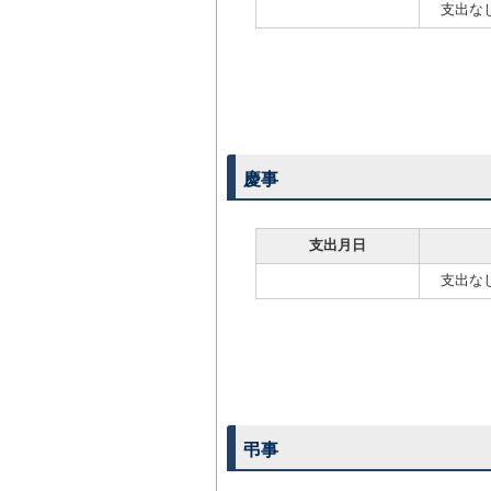
支出な
慶事
支出月日
支出な
弔事