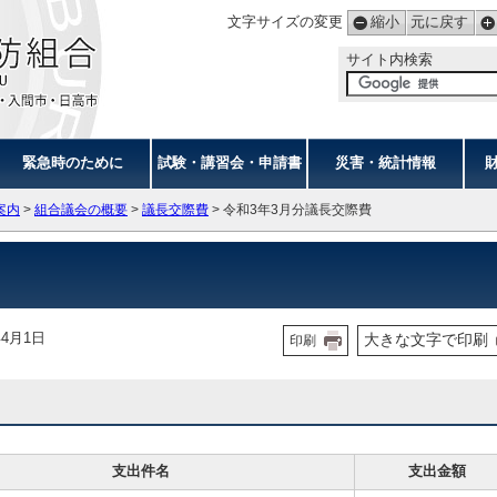
文字サイズの変更
縮小
元に戻す
サイト内検索
緊急時のために
試験・講習会・申請書
災害・統計情報
案内
>
組合議会の概要
>
議長交際費
> 令和3年3月分議長交際費
4月1日
大きな文字で印刷
印刷
支出件名
支出金額