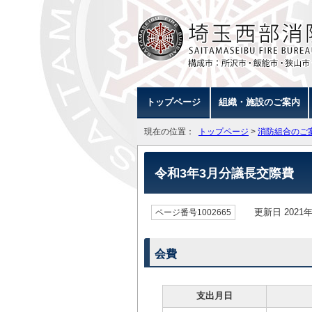
トップページ
組織・施設のご案内
現在の位置：
トップページ
>
消防組合のご
令和3年3月分議長交際費
更新日 2021年
ページ番号1002665
会費
支出月日