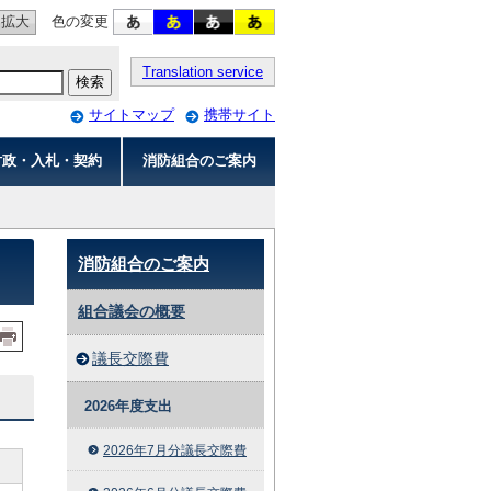
拡大
色の変更
Translation service
サイトマップ
携帯サイト
財政・入札・契約
消防組合のご案内
消防組合のご案内
組合議会の概要
議長交際費
2026年度支出
2026年7月分議長交際費