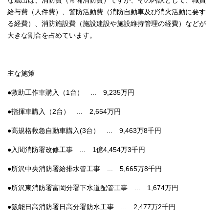
な歳出は、消防費（常備消防費）ですが、その内訳として、職員
給与費（人件費）、警防活動費（消防自動車及び消火活動に要す
る経費）、消防施設費（施設建設や施設維持管理の経費）などが
大きな割合を占めています。
主な施策
●救助工作車購入（1台） ... 9,235万円
●指揮車購入（2台） ... 2,654万円
●高規格救急自動車購入(3台） ... 9,463万8千円
●入間消防署改修工事 ... 1億4,454万3千円
●所沢中央消防署給排水管工事 ... 5,665万8千円
●所沢東消防署富岡分署下水道配管工事 ... 1,674万円
●飯能日高消防署日高分署防水工事 ... 2,477万2千円