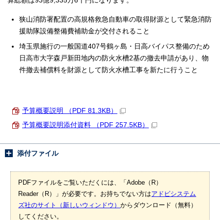
算総額は93億9,335万6千円になります。
狭山消防署配置の高規格救急自動車の取得財源として緊急消防
援助隊設備整備費補助金が交付されること
埼玉県施行の一般国道407号鶴ヶ島・日高バイパス整備のため
日高市大字森戸新田地内の防火水槽2基の撤去申請があり、物
件撤去補償料を財源として防火水槽工事を新たに行うこと
予算概要説明 （PDF 81.3KB）
予算概要説明添付資料 （PDF 257.5KB）
添付ファイル
PDFファイルをご覧いただくには、「Adobe（R）
Reader（R）」が必要です。お持ちでない方は
アドビシステム
ズ社のサイト（新しいウィンドウ）
からダウンロード（無料）
してください。